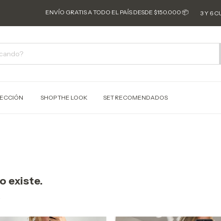
ENVÍO GRATIS A TODO EL PAÍS DESDE $150.000 📦
3 Y 6 CUOTAS SIN
ECCIÓN
SHOP THE LOOK
SET RECOMENDADOS
o existe.
.