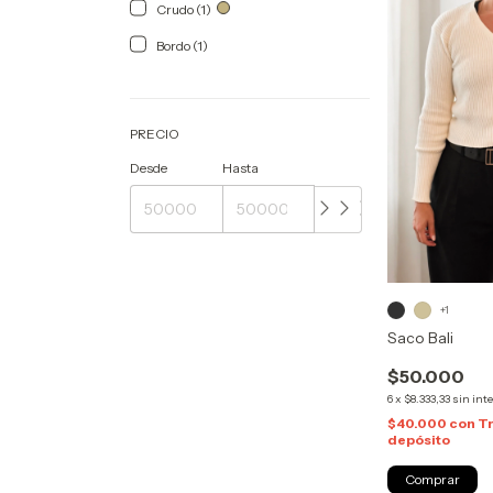
Crudo (1)
Bordo (1)
PRECIO
Desde
Hasta
+1
Saco Bali
$50.000
6
x
$8.333,33
sin int
$40.000
con
Tr
depósito
Comprar