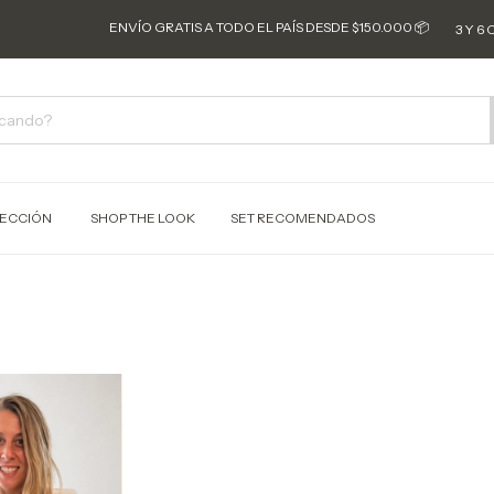
ENVÍO GRATIS A TODO EL PAÍS DESDE $150.000 📦
3 Y 6 CU
ECCIÓN
SHOP THE LOOK
SET RECOMENDADOS