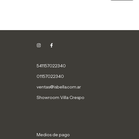
541157022340
01157022340
ventas@isbella.com.ar
Showroom Villa Crespo
Medios de pago