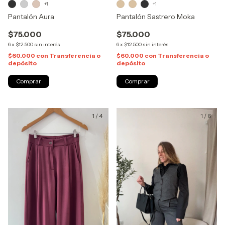
+1
+1
Pantalón Aura
Pantalón Sastrero Moka
$75.000
$75.000
6
x
$12.500
sin interés
6
x
$12.500
sin interés
$60.000
con
Transferencia o
$60.000
con
Transferencia o
depósito
depósito
Comprar
Comprar
1
/
4
1
/
6