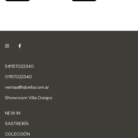
541157022340
01157022340
ventas@isbella.com.ar
Showroom Villa Crespo
NEW IN
SASTRERÍA
COLECCIÓN