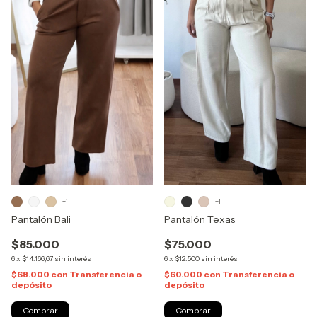
+1
+1
Pantalón Bali
Pantalón Texas
$85.000
$75.000
6
x
$14.166,67
sin interés
6
x
$12.500
sin interés
$68.000
con
Transferencia o
$60.000
con
Transferencia o
depósito
depósito
Comprar
Comprar