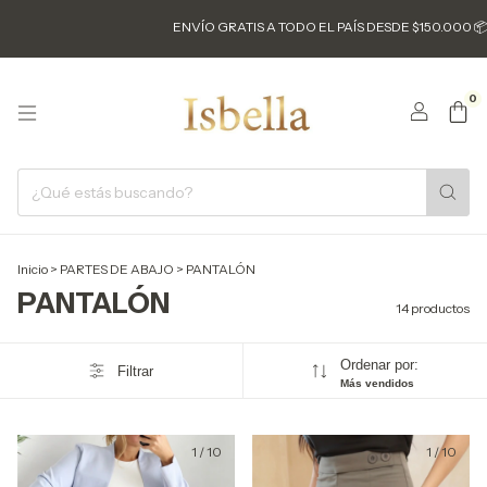
ENVÍO GRATIS A TODO EL PAÍS DESDE $150.000 📦
3 
0
Inicio
>
PARTES DE ABAJO
>
PANTALÓN
PANTALÓN
14 productos
Ordenar por:
Filtrar
Más vendidos
1
/
10
1
/
10