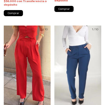
depósito
$56.000
con
Transferencia o
depósito
Comprar
Comprar
1
/
10
1
/
10