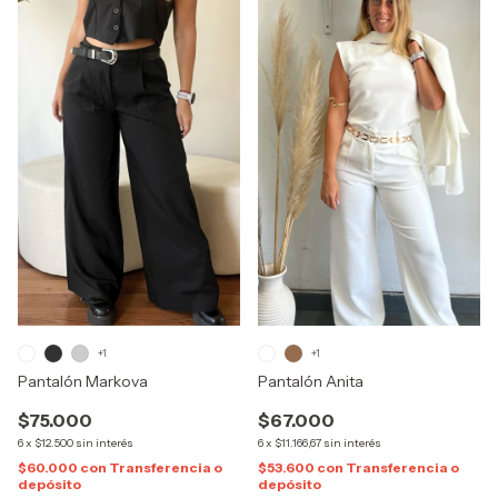
+1
+1
Pantalón Markova
Pantalón Anita
$75.000
$67.000
6
x
$12.500
sin interés
6
x
$11.166,67
sin interés
$60.000
con
Transferencia o
$53.600
con
Transferencia o
depósito
depósito