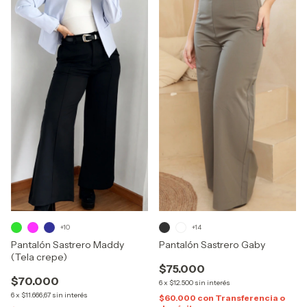
+10
+14
Pantalón Sastrero Maddy
Pantalón Sastrero Gaby
(Tela crepe)
$75.000
$70.000
6
x
$12.500
sin interés
6
x
$11.666,67
sin interés
$60.000
con
Transferencia o