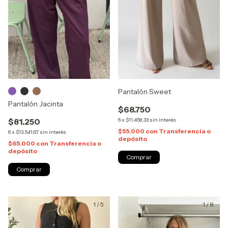
Pantalón Sweet
Pantalón Jacinta
$68.750
$81.250
6
x
$11.458,33
sin interés
$55.000
con
Transferencia o
6
x
$13.541,67
sin interés
depósito
$65.000
con
Transferencia o
depósito
Comprar
Comprar
1
/
5
1
/
8