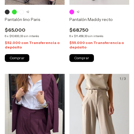
+2
+2
Pantalón lino Paris
Pantalón Maddy recto
$65.000
$68.750
6
x
$10.833,33
sin interés
6
x
$11.458,33
sin interés
$52.000
con
Transferencia o
$55.000
con
Transferencia o
depósito
depósito
Comprar
Comprar
1
/
4
1
/
3