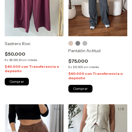
Sastrero Roxi
Pantalón Actitud
$50.000
6
x
$8.333,33
sin interés
$75.000
$40.000
con
Transferencia o
6
x
$12.500
sin interés
depósito
$60.000
con
Transferencia o
depósito
Comprar
Comprar
1
/
4
1
/
6