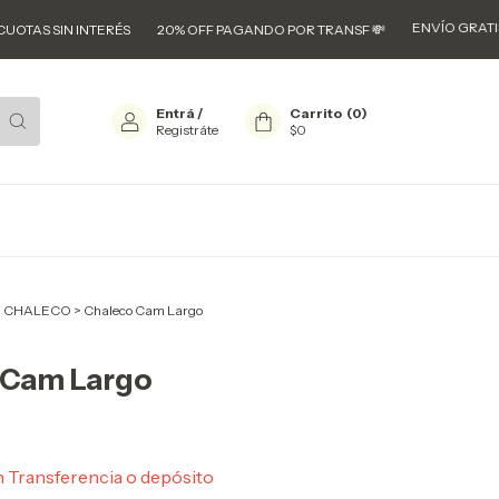
ENVÍO GRATIS A TODO E
N INTERÉS
20% OFF PAGANDO POR TRANSF 💸
Entrá
/
Carrito
(
0
)
Registráte
$0
>
CHALECO
>
Chaleco Cam Largo
 Cam Largo
0
n
Transferencia o depósito