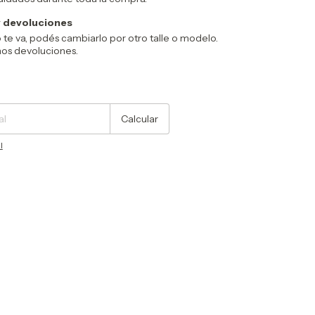
 devoluciones
no te va, podés cambiarlo por otro talle o modelo.
mos devoluciones.
Cambiar CP
Calcular
l