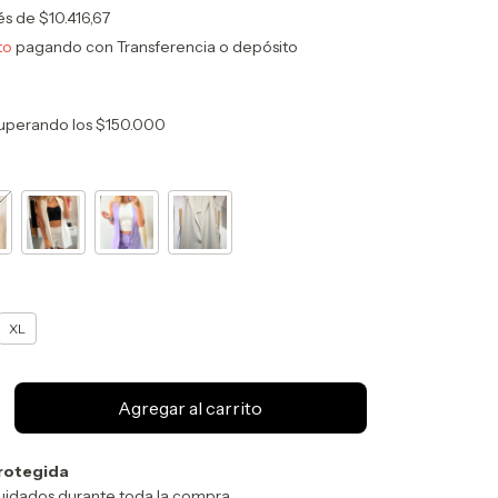
rés de
$10.416,67
to
pagando con Transferencia o depósito
uperando los
$150.000
XL
rotegida
uidados durante toda la compra.