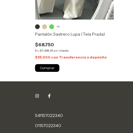
+9
Pantalón Sastrero Lupa (Tela Prada)
$68.750
6
x
$11.458,33
sin interés
$55.000
con
Transferencia o depósito
Comprar
541157022340
01157022340