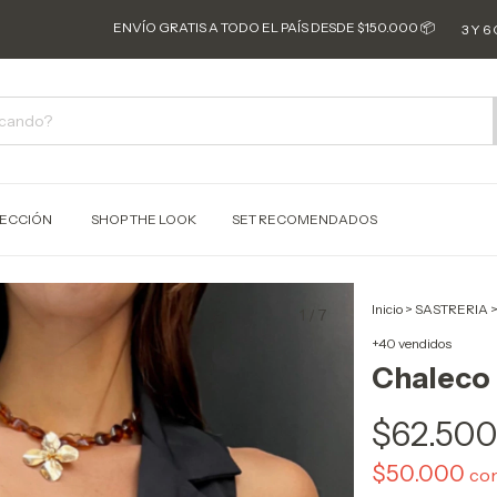
ENVÍO GRATIS A TODO EL PAÍS DESDE $150.000 📦
3 Y 6 CUOTAS SI
ECCIÓN
SHOP THE LOOK
SET RECOMENDADOS
Inicio
>
SASTRERIA
1
/
7
+40 vendidos
Chaleco
$62.50
$50.000
co