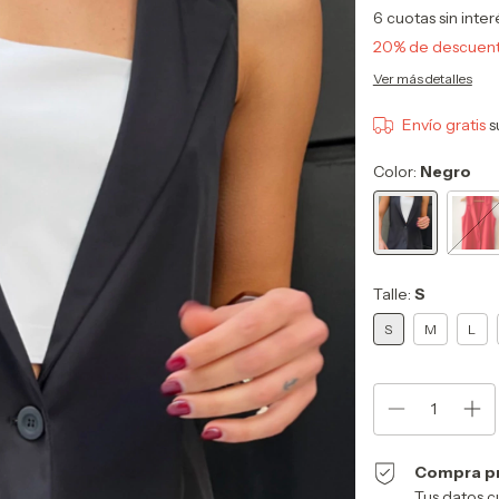
6
cuotas sin inte
20% de descuen
Ver más detalles
Envío gratis
s
Color:
Negro
Talle:
S
S
M
L
Compra p
Tus datos c