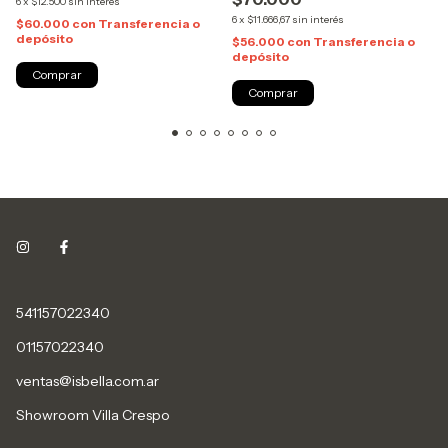
6
x
$12.500
sin interés
6
x
$11.666,67
sin interés
$60.000
con
Transferencia o
depósito
$56.000
con
Transferencia o
depósito
Comprar
Comprar
541157022340
01157022340
ventas@isbella.com.ar
Showroom Villa Crespo