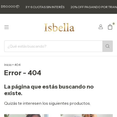
000 📦
3 Y 6 CUOTAS SIN INTERÉS
20% OFF PAGANDO POR TRANSF 💸
0
Inicio
>
404
Error - 404
La página que estás buscando no
existe.
Quizás te interesen los siguientes productos.