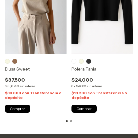
Blusa Sweet
Polera Tania
$37.500
$24.000
6
x
$6.250
sin interés
6
x
$4.000
sin interés
$30.000
con
Transferencia o
$19.200
con
Transferencia o
depósito
depósito
Comprar
Comprar