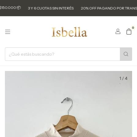
00 📦
3 Y 6 CUOTAS SIN INTERÉS
20% OFF PAGANDO POR TRANSF 💸
0
1
/
4