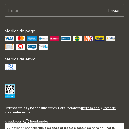
Medios de pago
Medios de envío
Defensa de las y los consumidores. Para reclamos
ingresá acá.
/
Botón de
arrepentimiento
Al navegar por este sitio
aceptás el uso de cookies
para agilizar tu
Copyright ISBELLA - 2026. Todos los derechos reservados.