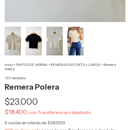
Inicio
>
PARTES DE ARRIBA
>
REMERAS M/CORTA y LARGA
>
Remera
Polera
+20 vendidos
Remera Polera
$23.000
$18.400
con
Transferencia o depósito
6
cuotas sin interés de
$3.833,33