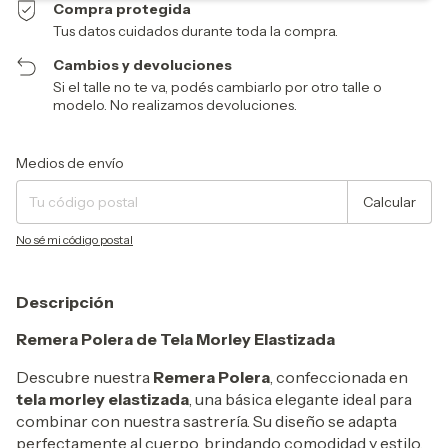
Compra protegida
Tus datos cuidados durante toda la compra.
Cambios y devoluciones
Si el talle no te va, podés cambiarlo por otro talle o
modelo. No realizamos devoluciones.
Entregas para el CP:
Cambiar CP
Medios de envío
Calcular
No sé mi código postal
Descripción
Remera Polera de Tela Morley Elastizada
Descubre nuestra
Remera Polera
, confeccionada en
tela morley elastizada
, una básica elegante ideal para
combinar con nuestra sastrería. Su diseño se adapta
perfectamente al cuerpo, brindando comodidad y estilo.