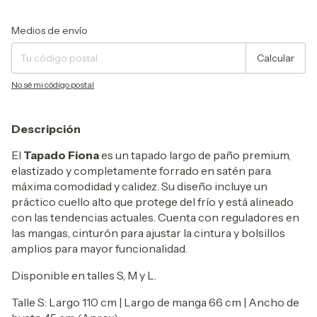
Entregas para el CP:
Cambiar CP
Medios de envío
Calcular
No sé mi código postal
Descripción
El
Tapado Fiona
es un tapado largo de paño premium,
elastizado y completamente forrado en satén para
máxima comodidad y calidez. Su diseño incluye un
práctico cuello alto que protege del frío y está alineado
con las tendencias actuales. Cuenta con reguladores en
las mangas, cinturón para ajustar la cintura y bolsillos
amplios para mayor funcionalidad.
Disponible en talles S, M y L.
Talle S: Largo 110 cm | Largo de manga 66 cm | Ancho de