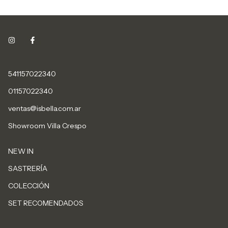
541157022340
01157022340
ventas@isbella.com.ar
Showroom Villa Crespo
NEW IN
SASTRERÍA
COLECCIÓN
SET RECOMENDADOS