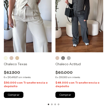
Chaleco Texas
Chaleco Actitud
$62.500
$60.000
6
x
$10.416,67
sin interés
6
x
$10.000
sin interés
$50.000
con
Transferencia o
$48.000
con
Transferencia o
depósito
depósito
Comprar
Comprar